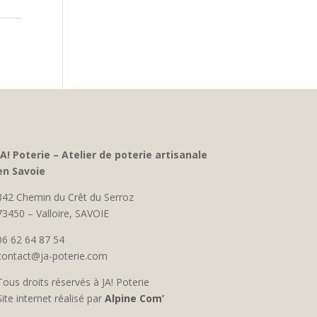
JA! Poterie – Atelier de poterie artisanale
en Savoie
342 Chemin du Crêt du Serroz
73450 – Valloire, SAVOIE
06 62 64 87 54
contact@ja-poterie.com
Tous droits réservés à JA! Poterie
Site internet réalisé par
Alpine Com’