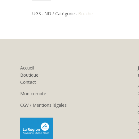
Broche
Chat
UGS :
ND
Catégorie :
Broche
Accueil
Boutique
Contact
Mon compte
CGV
/
Mentions légales