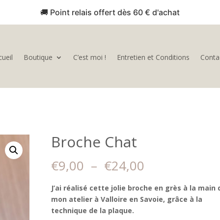
🚚 Point relais offert dès 60 € d'achat
ueil
Boutique
C’est moi !
Entretien et Conditions
Conta
Broche Chat
Plage
€
9,00
–
€
24,00
de
prix :
J’ai réalisé cette jolie broche en grès à la main
€9,00
mon atelier à Valloire en Savoie, grâce à la
à
technique de la plaque.